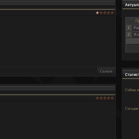
Актуаль
П
1
Ра
2
Я 
Скачать
Статист
Сейчас в
Сегодня 