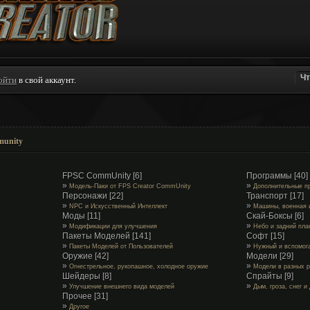
ойти
в свой аккаунт.
munity
FPSC CommUnity
[6]
Программы
[40]
»
»
Модель-Паки от FPS Creator CommUnity
Дополнительные п
Персонажи
[22]
Транспорт
[17]
»
»
NPC и Искусственный Интеллект
Машины, военная и
Моды
[11]
Скай-Боксы
[6]
»
»
Модификации для улучшения
Небо и задний пла
Пакеты Моделей
[141]
Софт
[15]
»
»
Пакеты Моделей от Пользователей
Нужный и вспомог
Оружие
[42]
Модели
[29]
»
»
Огнестрельное, рукопашное, холодное оружие
Модели в разных 
Шейдеры
[8]
Спрайты
[9]
»
»
Улучшение внешнего вида моделей
Дым, гроза, снег и
Прочее
[31]
»
Другое