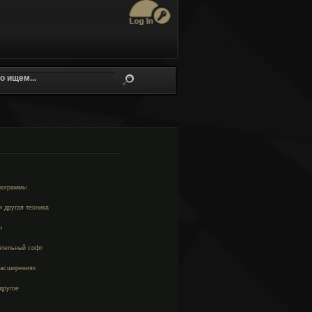
рограммы
 другая техника
н
ательный софт
расширениях
 другое