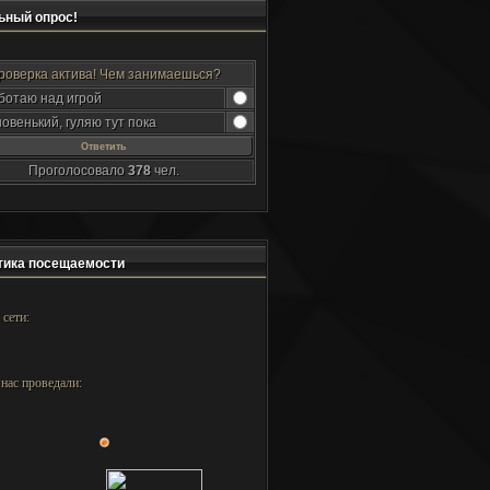
ный опрос!
роверка актива! Чем занимаешься?
ботаю над игрой
новенький, гуляю тут пока
Проголосовало
378
чел.
ика посещаемости
 сети:
нас проведали: