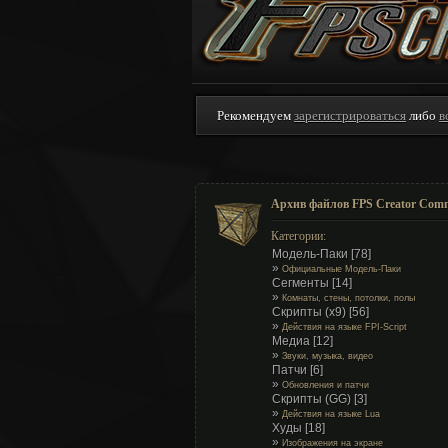
Рекомендуем
зарегистрироваться
либо
в
Архив файлов FPS Creator Com
Категории:
Модель-Паки
[78]
»
Официальные Модель-Паки
Сегменты
[14]
»
Комнаты, стены, потолки, полы
Скрипты (x9)
[56]
»
Действия на языке FPI-Script
Медиа
[12]
»
Звуки, музыка, видео
Патчи
[6]
»
Обновления и патчи
Скрипты (GG)
[3]
»
Действия на языке Lua
Худы
[18]
»
Изображения на экране