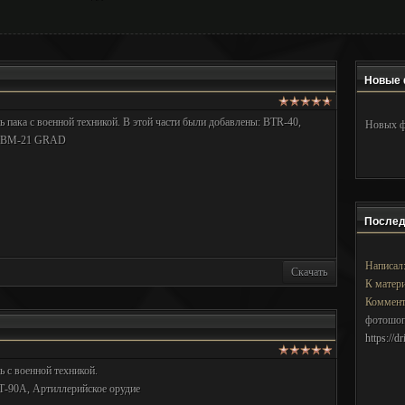
Новые 
ть пака с военной техникой. В этой части были добавлены: BTR-40,
Новых ф
, BM-21 GRAD
Послед
Написал
Скачать
К матер
Коммент
фотошоп
https://d
ть с военной техникой.
Т-90А, Артиллерийское орудие