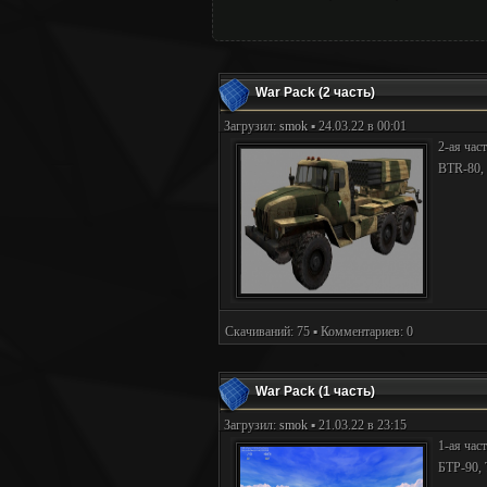
War Pack (2 часть)
Загрузил:
smok
▪ 24.03.22 в 00:01
2-ая час
BTR-80
Скачиваний: 75 ▪ Комментариев: 0
War Pack (1 часть)
Загрузил:
smok
▪ 21.03.22 в 23:15
1-ая час
БТР-90, 