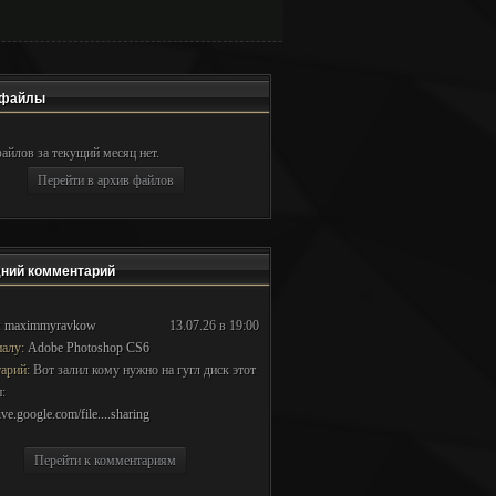
файлы
айлов за текущий месяц нет.
Перейти в архив файлов
ний комментарий
:
maximmyravkow
13.07.26 в 19:00
иалу:
Adobe Photoshop CS6
арий:
Вот залил кому нужно на гугл диск этот
:
rive.google.com/file....sharing
Перейти к комментариям