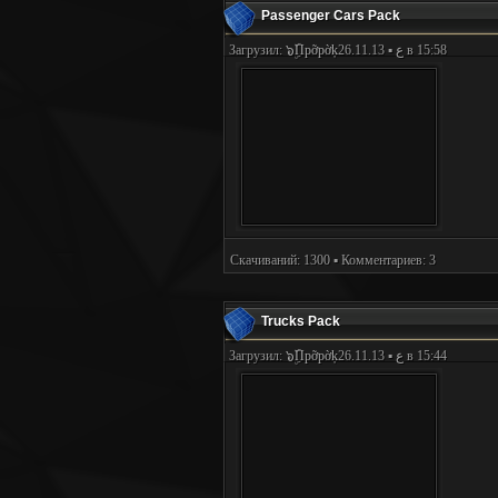
Passenger Cars Pack
Загрузил:
๖ۣۜПpỡpờķع
▪ 26.11.13 в 15:58
Скачиваний: 1300 ▪ Комментариев: 3
Trucks Pack
Загрузил:
๖ۣۜПpỡpờķع
▪ 26.11.13 в 15:44