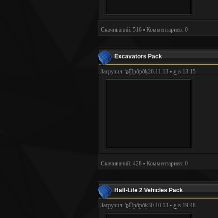
Скачиваний: 516 ▪ Комментариев: 0
Excavators Pack
Загрузил:
๖ۣۜПpỡpờķع
▪ 26.11.13 в 13:15
Скачиваний: 428 ▪ Комментариев: 0
Half-Life 2 Vehicles Pack
Загрузил:
๖ۣۜПpỡpờķع
▪ 30.10.13 в 19:48