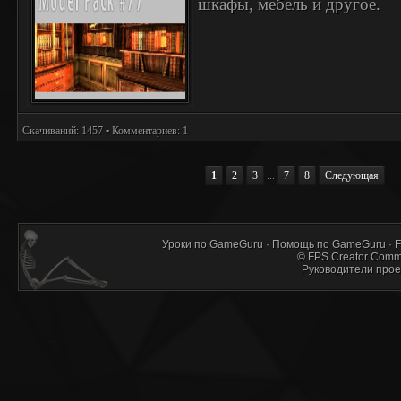
шкафы, мебель и другое.
Скачиваний: 1457 ▪ Комментариев: 1
1
2
3
...
7
8
Следующая
Уроки по GameGuru
·
Помощь по GameGuru
·
F
©
FPS Creator Comm
Руководители прое