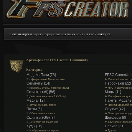
Рекомендуем
зарегистрироваться
либо
войти
в свой аккаунт.
Архив файлов FPS Creator Community
Категории:
Модель-Паки
[78]
FPSC CommUnit
»
»
Официальные Модель-Паки
Модель-Паки от F
Сегменты
[14]
Персонажи
[22]
»
»
Комнаты, стены, потолки, полы
NPC и Искусствен
Скрипты (x9)
[56]
Моды
[11]
»
»
Действия на языке FPI-Script
Модификации для 
Медиа
[12]
Пакеты Моделе
»
»
Звуки, музыка, видео
Пакеты Моделей о
Патчи
[6]
Оружие
[42]
»
»
Обновления и патчи
Огнестрельное, ру
Скрипты (GG)
[3]
Шейдеры
[8]
»
»
Действия на языке Lua
Улучшение внешне
Худы
[18]
Прочее
[31]
»
»
Изображения на экране
Другое