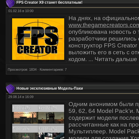
FPS Creator X9 станет бесплатным!
01.02.16 в 10:00
На днях, на официально
www.thegamecreators.co
опубликована новость о 
разработчики решились 
конструктор
FPS Creator
выложить его в сеть с 
кодом.
...
Читать дальше 
Просмотров: 1834 · Комментариев: 7
Новые эксклюзивные Модель-Паки
29.08.14 в 16:09
Одним анонимом были п
59, 62, 64 Model Pack'и.
содержит модели послев
рассчитанные как на прос
Мультиплеер. Model Pac
модели для создания Хо