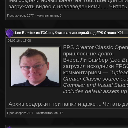
Мы создали новый канал на YoutTube для BIM
загружать видео с нововведениями.
...
Читать
Просмотров: 2577 · Комментариев: 5
Lee Bamber из TGC опубликовал исходный код FPS Creator X9!
06.02.16 в 15:08
FPS Creator Classic Open
пришлось не долго!
Вчера Ли Бамбер
(Lee B
загрузил исходники FPS
комментарием —
"Upload
Creator Classic source co
Compiler and Visual Studio
includes default assets up
Архив содержит три папки и даже
...
Читать д
Просмотров: 2411 · Комментариев: 17