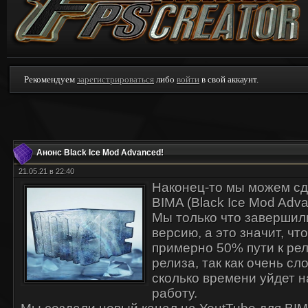
Рекомендуем
зарегистрироваться
либо
войти
в свой аккаунт.
Анонс Black Ice Mod Advanced!
21.05.21 в 22:40
Наконец-то мы можем сд
BIMA (Black Ice Mod Adva
Мы только что завершил
версию, а это значит, ч
примерно 50% пути к рел
релиза, так как очень сл
сколько времени уйдет 
работу.