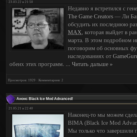
23.03.22 в 21:50
Недавно я встретился с ге
The Game Creators
— Ли Ба
обсудить их последнюю р
MAX
, которая выйдет в ра
марта. В этом подробном 
поговорим об основных ф
наследованиях от
GameGuru
обеих этих программ.
...
Читать дальше »
Просмотров: 1929 · Комментариев: 2
Анонс Black Ice Mod Advanced!
21.05.21 в 22:40
Наконец-то мы можем сдела
BIMA (Black Ice Mod Advan
Мы только что завершили п