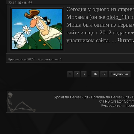
22.12.16 в 01:56
Сегодня у одного из стари
Михаила (он же
ololo_11
) 
Миша был одним из первых
сайте и еще с 2012 года яв
участником сайта.
...
Читать
Просмотров: 2827 · Комментариев: 1
1
2
3
...
16
17
Следующая
Уроки по GameGuru
·
Помощь по GameGuru
·
F
©
FPS Creator Comm
Руководители прое