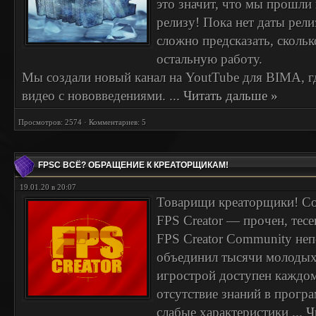
это значит, что мы прошли
релизу! Пока нет даты релиз
сложно предсказать, скольк
остальную работу.
Мы создали новый канал на YoutTube для BIMA, г
видео с нововведениями.
...
Читать дальше »
Просмотров: 2574 · Комментариев: 5
FPSC ВСЁ? ОБРАЩЕНИЕ К КРЕАТОРЩИКАМ!
19.01.20 в 20:07
Товарищи креаторщики! Со
FPS Creator — прочен, тесе
FPS Creator Community неп
объединил тысячи молодых 
игрострой доступен каждом
отсутствие знаний в прогр
слабые характеристики
...
Ч