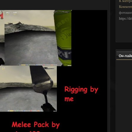
К матер
Коммент
фотошоп
https://d
Он-лайн