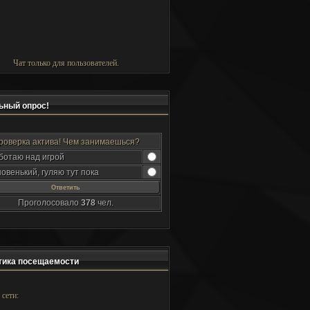
Чат только для пользователей.
ный опрос!
роверка актива! Чем занимаешься?
ботаю над игрой
новенький, гуляю тут пока
Проголосовало
378
чел.
ика посещаемости
 сети: