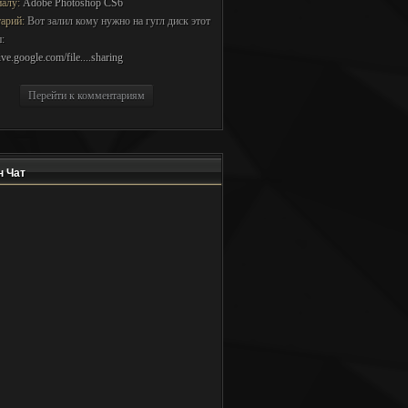
иалу:
Adobe Photoshop CS6
арий:
Вот залил кому нужно на гугл диск этот
:
rive.google.com/file....sharing
Перейти к комментариям
 Чат