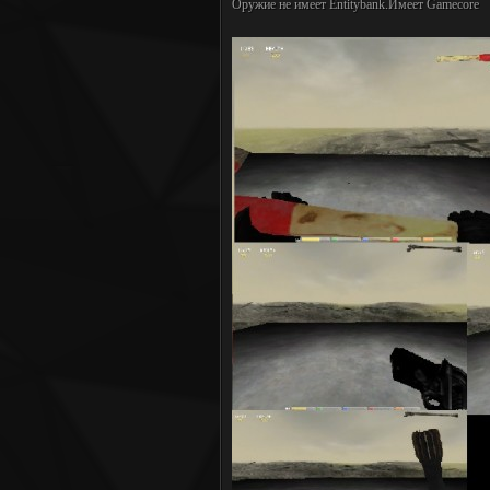
Оружие не имеет Entitybank.Имеет Gamecore