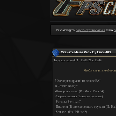
Рекомендуем
зарегистрироваться
либо
в
Скачать Melee Pack By Einov403
Загрузил:
einov403
· 13.08.21 в 13:49
Чтобы скачать необход
5 Холодных оружий на основе EAI
В Списке Входит:
-Пожарный топор (Из Model Pack 54)
-Сырная лопатка (Конечно Большая)
-Бутылка Балтики 7
-Пистолет (В виде холодного оружия) (Из Half
-Stunstick (Из Half life 2)