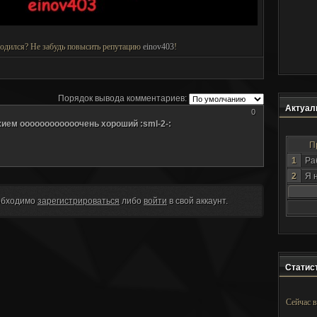
годился? Не забудь повысить репутацию
einov403
!
Порядок вывода комментариев:
Актуаль
0
ием оооооооооооочень хороший :sml-2-:
П
1
Ра
2
Я 
обходимо
зарегистрироваться
либо
войти
в свой аккаунт.
Статист
Сейчас в