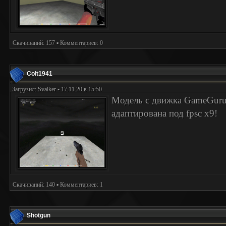
Скачиваний: 157 ▪ Комментариев: 0
Colt1941
Загрузил:
Svalker
▪ 17.11.20 в 15:50
Модель с движка GameGuru
адаптирована под fpsc x9!
Скачиваний: 140 ▪ Комментариев: 1
Shotgun