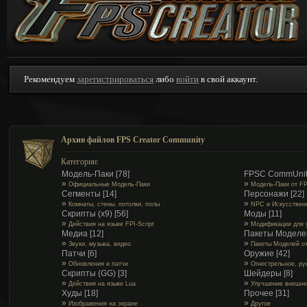
Рекомендуем
зарегистрироваться
либо
войти
в свой аккаунт.
Архив файлов FPS Creator Community
Категории:
Модель-Паки
[78]
FPSC CommUnit
»
»
Официальные Модель-Паки
Модель-Паки от F
Сегменты
[14]
Персонажи
[22]
»
»
Комнаты, стены, потолки, полы
NPC и Искусствен
Скрипты (x9)
[56]
Моды
[11]
»
»
Действия на языке FPI-Script
Модификации для 
Медиа
[12]
Пакеты Моделе
»
»
Звуки, музыка, видео
Пакеты Моделей о
Патчи
[6]
Оружие
[42]
»
»
Обновления и патчи
Огнестрельное, ру
Скрипты (GG)
[3]
Шейдеры
[8]
»
»
Действия на языке Lua
Улучшение внешне
Худы
[18]
Прочее
[31]
»
»
Изображения на экране
Другое