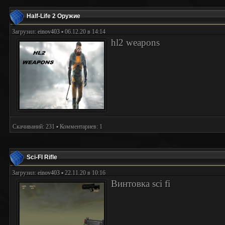
Half-Life 2 Оружие
Загрузил:
einov403
▪ 06.12.20 в 14:14
hl2 weapons
Скачиваний: 231 ▪ Комментариев: 1
Sci-FI Rifle
Загрузил:
einov403
▪ 22.11.20 в 10:16
Винтовка sci fi