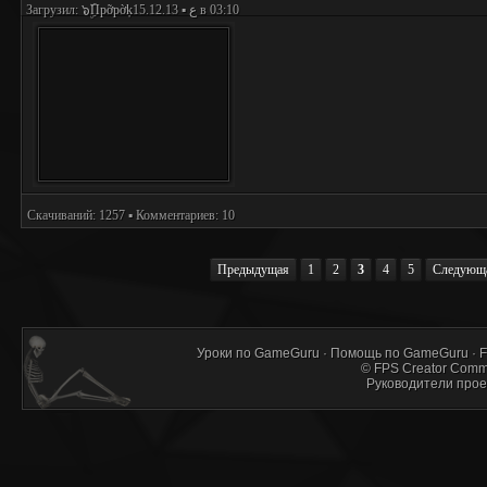
Загрузил:
๖ۣۜПpỡpờķع
▪ 15.12.13 в 03:10
Скачиваний: 1257 ▪ Комментариев: 10
Предыдущая
1
2
3
4
5
Следующ
Уроки по GameGuru
·
Помощь по GameGuru
·
F
©
FPS Creator Comm
Руководители прое