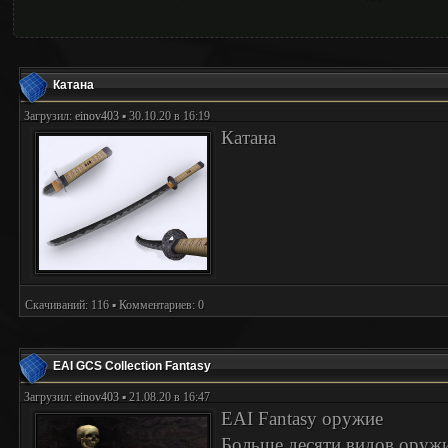
Катана
Загрузил:
einov403
▪ 30.10.20 в 16:19
Катана
Скачиваний: 116 ▪ Комментариев: 0
EAI GCS Collection Fantasy
Загрузил:
einov403
▪ 21.08.20 в 16:47
EAI Fantasy оружие
Больше десяти видов оружи