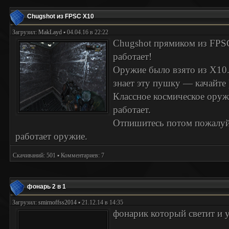
Chugshot из FPSC X10
Загрузил:
MakLayd
▪ 04.04.16 в 22:22
Chugshot прямиком из FPS
работает!
Оружие было взято из Х10.
знает эту пушку — качайте 
Классное космическое оруж
работает.
Отпишитесь потом пожалуй
работает оружие.
Скачиваний: 501 ▪ Комментариев: 7
фонарь 2 в 1
Загрузил:
smirnoffss2014
▪ 21.12.14 в 14:35
фонарик который светит и 