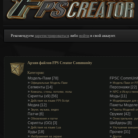
Рекомендуем
зарегистрироваться
либо
войти
в свой аккаунт.
Архив файлов FPS Creator Community
Категории:
Модель-Паки
[78]
FPSC CommUnit
»
»
Официальные Модель-Паки
Модель-Паки от F
Сегменты
[14]
Персонажи
[22]
»
»
Комнаты, стены, потолки, полы
NPC и Искусствен
Скрипты (x9)
[56]
Моды
[11]
»
»
Действия на языке FPI-Script
Модификации для 
Медиа
[12]
Пакеты Моделе
»
»
Звуки, музыка, видео
Пакеты Моделей о
Патчи
[6]
Оружие
[42]
»
»
Обновления и патчи
Огнестрельное, ру
Скрипты (GG)
[3]
Шейдеры
[8]
»
»
Действия на языке Lua
Улучшение внешне
Худы
[18]
Прочее
[31]
»
»
Изображения на экране
Другое