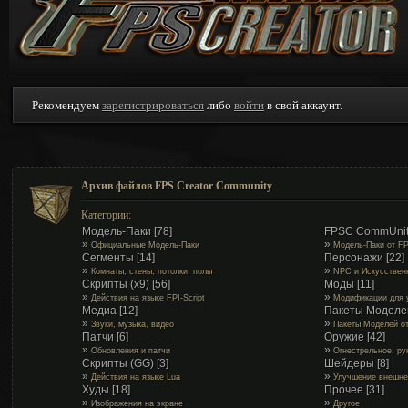
Рекомендуем
зарегистрироваться
либо
войти
в свой аккаунт.
Архив файлов FPS Creator Community
Категории:
Модель-Паки
[78]
FPSC CommUnit
»
»
Официальные Модель-Паки
Модель-Паки от F
Сегменты
[14]
Персонажи
[22]
»
»
Комнаты, стены, потолки, полы
NPC и Искусствен
Скрипты (x9)
[56]
Моды
[11]
»
»
Действия на языке FPI-Script
Модификации для 
Медиа
[12]
Пакеты Моделе
»
»
Звуки, музыка, видео
Пакеты Моделей о
Патчи
[6]
Оружие
[42]
»
»
Обновления и патчи
Огнестрельное, ру
Скрипты (GG)
[3]
Шейдеры
[8]
»
»
Действия на языке Lua
Улучшение внешне
Худы
[18]
Прочее
[31]
»
»
Изображения на экране
Другое