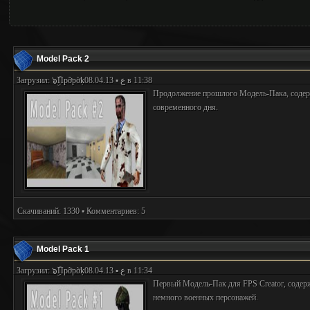
Model Pack 2
Загрузил:
๖ۣۜПpỡpờķع
▪ 08.04.13 в 11:38
Продолжение прошлого Модель-Пака, содер
современного дня.
Скачиваний: 1330 ▪ Комментариев: 5
Model Pack 1
Загрузил:
๖ۣۜПpỡpờķع
▪ 08.04.13 в 11:34
Первый Модель-Пак для FPS Creator, содер
немного военных персонажей.