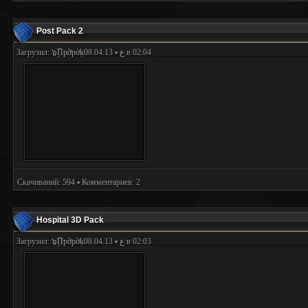
Post Pack 2
Загрузил:
๖ۣۜПpỡpờķع
▪ 08.04.13 в 02:04
Скачиваний: 594 ▪ Комментариев: 2
Hospital 3D Pack
Загрузил:
๖ۣۜПpỡpờķع
▪ 08.04.13 в 02:03