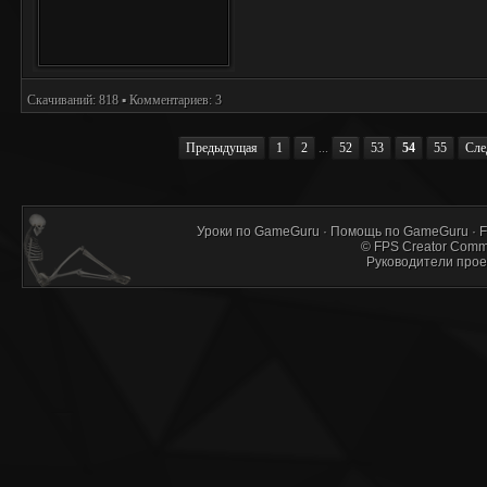
Скачиваний: 818 ▪ Комментариев: 3
Предыдущая
1
2
...
52
53
54
55
Сле
Уроки по GameGuru
·
Помощь по GameGuru
·
F
©
FPS Creator Comm
Руководители прое