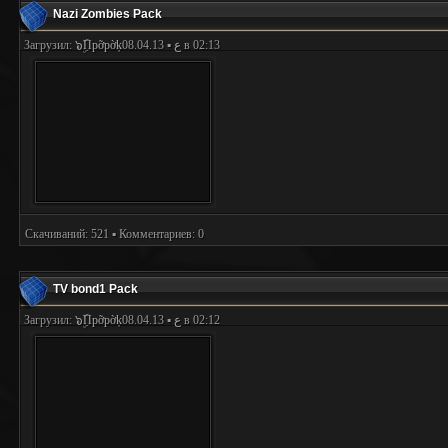
Nazi Zombies Pack
Загрузил:
๖ۣۜПpỡpờķع
▪ 08.04.13 в 02:13
Скачиваний: 521 ▪ Комментариев: 0
TV bond1 Pack
Загрузил:
๖ۣۜПpỡpờķع
▪ 08.04.13 в 02:12