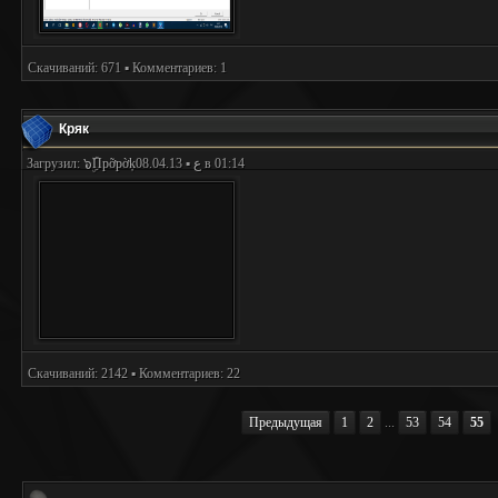
Скачиваний: 671 ▪ Комментариев: 1
Кряк
Загрузил:
๖ۣۜПpỡpờķع
▪ 08.04.13 в 01:14
Скачиваний: 2142 ▪ Комментариев: 22
Предыдущая
1
2
...
53
54
55