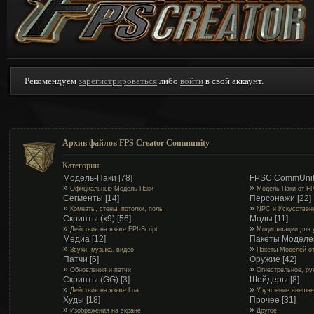
Рекомендуем
зарегистрироваться
либо
войти
в свой аккаунт.
Архив файлов FPS Creator Community
Категории:
Модель-Паки
[78]
FPSC CommUnit
»
»
Официальные Модель-Паки
Модель-Паки от F
Сегменты
[14]
Персонажи
[22]
»
»
Комнаты, стены, потолки, полы
NPC и Искусствен
Скрипты (x9)
[56]
Моды
[11]
»
»
Действия на языке FPI-Script
Модификации для 
Медиа
[12]
Пакеты Моделе
»
»
Звуки, музыка, видео
Пакеты Моделей о
Патчи
[6]
Оружие
[42]
»
»
Обновления и патчи
Огнестрельное, ру
Скрипты (GG)
[3]
Шейдеры
[8]
»
»
Действия на языке Lua
Улучшение внешне
Худы
[18]
Прочее
[31]
»
»
Изображения на экране
Другое