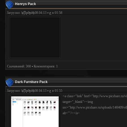
Henrys Pack
Загрузил:
๖ۣۜПpỡpờķع
▪ 08.04.13 в 01:58
Скачиваний: 368 ▪ Комментариев: 1
Dark Furniture Pack
Загрузил:
๖ۣۜПpỡpờķع
▪ 08.04.13 в 01:55
<a class="link" href="http://www.picshare.ru/
target="_blank"><img
src="http://www.picshare.ru/uploads/140409
alt=""/></a>