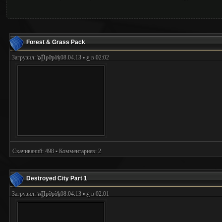
Forest & Grass Pack
Загрузил:
๖ۣۜПpỡpờķع
▪ 08.04.13 в 02:02
Скачиваний: 498 ▪ Комментариев: 2
Destroyed City Part 1
Загрузил:
๖ۣۜПpỡpờķع
▪ 08.04.13 в 02:01