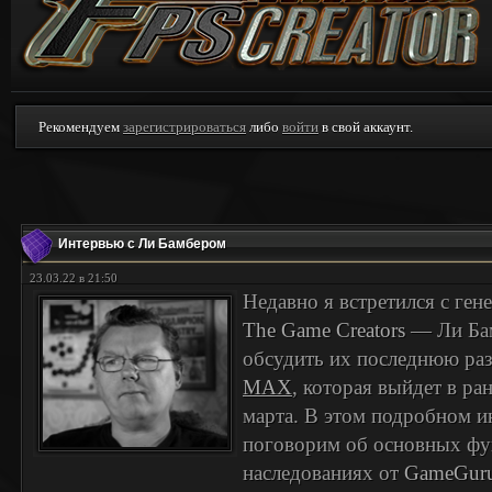
Рекомендуем
зарегистрироваться
либо
войти
в свой аккаунт.
Интервью с Ли Бамбером
23.03.22 в 21:50
Недавно я встретился с ге
The Game Creators
— Ли Ба
обсудить их последнюю р
MAX
, которая выйдет в ра
марта. В этом подробном 
поговорим об основных ф
наследованиях от
GameGuru