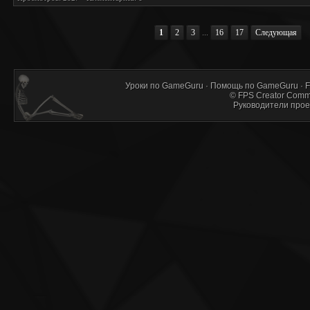
1
2
3
...
16
17
Следующая
Уроки по GameGuru
·
Помощь по GameGuru
·
F
©
FPS Creator Comm
Руководители прое