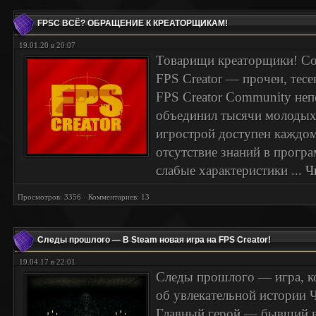
FPSC ВСЁ? ОБРАЩЕНИЕ К КРЕАТОРЩИКАМ!
19.01.20 в 20:07
Товарищи креаторщики! Со
FPS Creator — прочен, тесе
FPS Creator Community неп
объединил тысячи молодых 
игрострой доступен каждом
отсутствие знаний в прогр
слабые характеристики
...
Ч
Просмотров: 3356 · Комментариев: 13
Следы прошлого — В Steam новая игра на FPS Creator!
19.04.17 в 22:01
Следы прошлого — игра, ко
об увлекательной истории 
Главный герой — бывший 