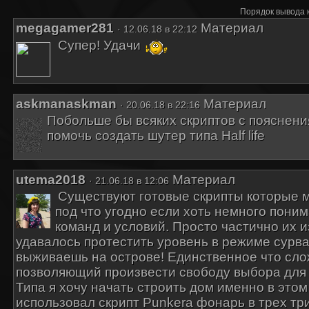
Порядок вывода 
megagamer281
Материал
· 12.06.18 в 22:12
Супер! Удачи
askmanaskman
Материал
· 20.06.18 в 22:16
Побольше бы всяких скриптов с пояснени
помочь создать шутер типа Half life
utema2018
Материал
· 21.06.18 в 12:06
Существуют готовые скрипты которые 
под что угодно если хоть немного поним
команд и условий. Просто частично их 
удавалось протестить уровень в режиме сурва
выживаешь на острове! Единственное что сло
позволяющий произвести свободу выбора для к
Типа я хочу начать строить дом именно в этом
использовал скрипт Punkera фонарь в трех тр