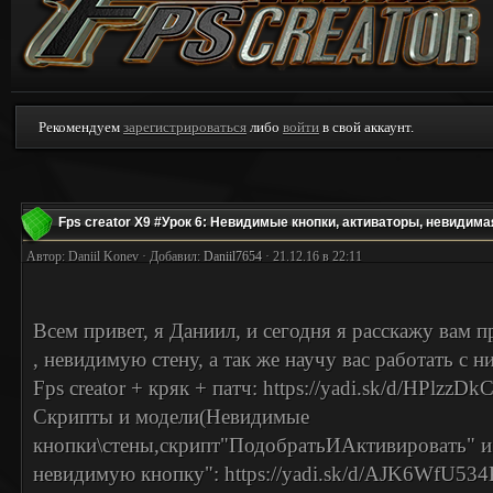
Рекомендуем
зарегистрироваться
либо
войти
в свой аккаунт.
Fps creator X9 #Урок 6: Невидимые кнопки, активаторы, невидима
Автор: Daniil Konev · Добавил:
Daniil7654
· 21.12.16 в 22:11
Всем привет, я Даниил, и сегодня я расскажу вам 
, невидимую стену, а так же научу вас работать с н
Fps creator + кряк + патч: https://yadi.sk/d/HPlzzD
Скрипты и модели(Невидимые
кнопки\стены,скрипт"ПодобратьИАктивировать" и
невидимую кнопку": https://yadi.sk/d/AJK6WfU53