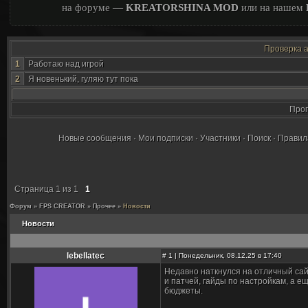
на форуме —
KREATORSHINA MOD
или на нашем
Проверка 
1
Работаю над игрой
2
Я новенький, гуляю тут пока
Про
Новые сообщения
·
Мои подписки
·
Участники
·
Поиск
·
Правил
Страница
1
из
1
1
Форум
»
FPS CREATOR
»
Прочее
»
Новости
Новости
lebellatec
#
1
| Понедельник, 08.12.25 в 17:40
Недавно наткнулся на отличный сай
и патчей, гайды по настройкам, а 
бюджеты.