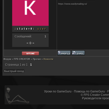
https://www.easilytrading.ru/
Сообщений:
1
« 0 »
Форум
»
FPS CREATOR
»
Прочее
»
Новости
Страница
1
из
1
1
Уроки по GameGuru
·
Помощь по GameGuru
·
F
©
FPS Creator Comm
Руководители прое