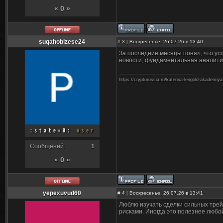
« 0 »
suqahobizese24
#
3
| Воскресенье, 26.07.26 в 13:40
За последние месяцы понял, что усп
новости, фундаментальная аналитик
https://cryptorussia.ru/katerina-lengold-akademiya
Сообщений:
1
« 0 »
yepexuvud60
#
4
| Воскресенье, 26.07.26 в 13:41
Люблю изучать сделки сильных трейд
рисками. Иногда это полезнее любо