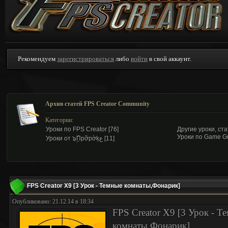
Рекомендуем
зарегистрироваться
либо
войти
в свой аккаунт.
Архив статей FPS Creator Community
Категории:
Уроки по FPS Creator
[76]
Другие уроки, ст
Уроки по Game G
Уроки от ๖ۣۜПpỡpờķع
[11]
FPS Creator X9 [3 Урок - Темные комнаты,Фонарик]
Опубликовано: 21.12.14 в 18:34
FPS Creator X9 [3 Урок - Т
комнаты,Фонарик]