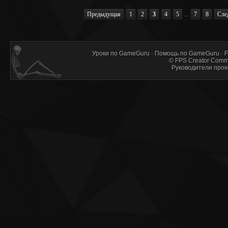
Предыдущая
1
2
3
4
5
...
7
8
Сле
Уроки по GameGuru
·
Помощь по GameGuru
·
F
©
FPS Creator Comm
Руководители прое